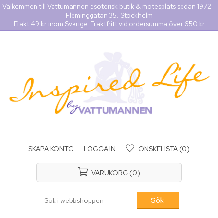
Välkommen till Vattumannen esoterisk butik & mötesplats sedan 1972 -
Fleminggatan 35, Stockholm
Frakt 49 kr inom Sverige. Fraktfritt vid ordersumma över 650 kr
SKAPA KONTO
LOGGA IN
ÖNSKELISTA
(0)
VARUKORG
(0)