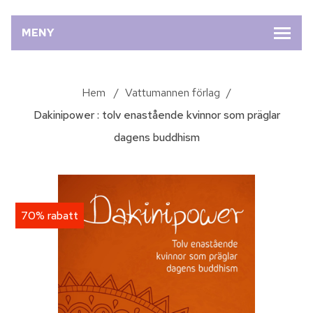
MENY
Hem
/
Vattumannen förlag
/
Dakinipower : tolv enastående kvinnor som präglar
dagens buddhism
70% rabatt