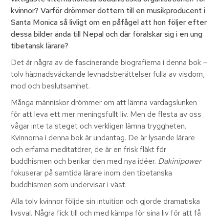
kvinnor? Varför drömmer dottern till en musikproducent i
Santa Monica så livligt om en påfågel att hon följer efter
dessa bilder ända till Nepal och där förälskar sig i en ung
tibetansk lärare?
Det är några av de fascinerande biografierna i denna bok –
tolv häpnadsväckande levnadsberättelser fulla av visdom,
mod och beslutsamhet.
Många människor drömmer om att lämna vardagslunken
för att leva ett mer meningsfullt liv. Men de flesta av oss
vågar inte ta steget och verkligen lämna tryggheten.
Kvinnorna i denna bok är undantag. De är lysande lärare
och erfarna meditatörer, de är en frisk fläkt för
buddhismen och berikar den med nya idéer.
Dakinipower
fokuserar på samtida lärare inom den tibetanska
buddhismen som undervisar i väst.
Alla tolv kvinnor följde sin intuition och gjorde dramatiska
livsval. Några fick till och med kämpa för sina liv för att få