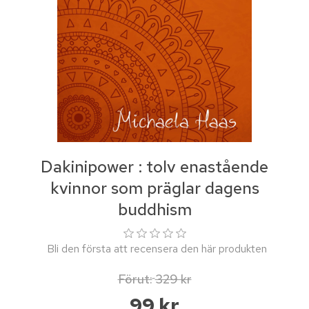
Dakinipower : tolv enastående
kvinnor som präglar dagens
buddhism
Bli den första att recensera den här produkten
Förut:
329 kr
99 kr