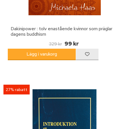
Dakinipower : tolv enastående kvinnor som präglar
dagens buddhism
99 kr
329 kr
27% rabatt