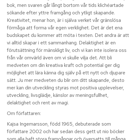
bok, men svaren går långt bortom vår tids klichéartade
sökande efter yttre framgång och ytligt skapande.
Kreativitet, menar hon, är i själva verket vår gränslösa
förmåga att forma vår egen verklighet. Det är det ena
budskapet du kommer att möta i texten. Det andra är att
vi alltid skapar i ett sammanhang. Delaktighet är en
förutsättning för mänskligt liv, och vi kan inte isolera oss
från vår omvärld även om vi skulle vilja det. Att bli
medveten om din kreativa kraft och potential ger dig
möjlighet att lära känna dig själv på ett nytt och djupare
sätt. Ju mer medveten du blir om ditt skapande, desto
mer kan din utveckling styras mot positiva upplevelser,
utveckling, livsglädje, känslor av meningsfullhet,
delaktighet och rent av magi.
Om författaren:
Kajsa Ingemarsson, född 1965, debuterade som
författare 2002 och har sedan dess gett ut nio böcker
som alla haft stora framgångar och översatts till många