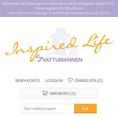
Välkommen till Vattumannen esoterisk butik & mötesplats sedan 1972 -
Fleminggatan 35, Stockholm
Frakt 49 kr inom Sverige. Fraktfritt vid ordersumma över 650 kr
SKAPA KONTO
LOGGA IN
ÖNSKELISTA
(0)
VARUKORG
(0)