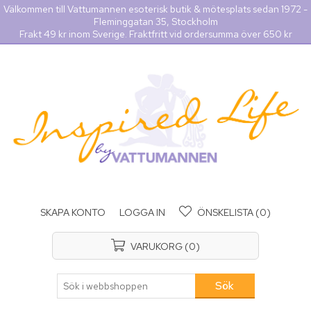
Välkommen till Vattumannen esoterisk butik & mötesplats sedan 1972 -
Fleminggatan 35, Stockholm
Frakt 49 kr inom Sverige. Fraktfritt vid ordersumma över 650 kr
SKAPA KONTO
LOGGA IN
ÖNSKELISTA
(0)
VARUKORG
(0)