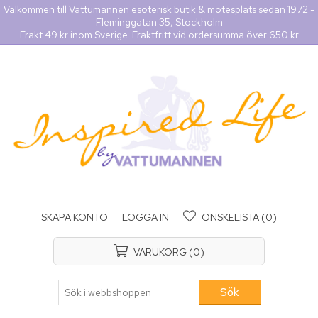
Välkommen till Vattumannen esoterisk butik & mötesplats sedan 1972 -
Fleminggatan 35, Stockholm
Frakt 49 kr inom Sverige. Fraktfritt vid ordersumma över 650 kr
SKAPA KONTO
LOGGA IN
ÖNSKELISTA
(0)
VARUKORG
(0)