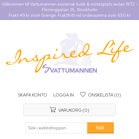
Välkommen till Vattumannen esoterisk butik & mötesplats sedan 1972 -
Fleminggatan 35, Stockholm
Frakt 49 kr inom Sverige. Fraktfritt vid ordersumma över 650 kr
SKAPA KONTO
LOGGA IN
ÖNSKELISTA
(0)
VARUKORG
(0)