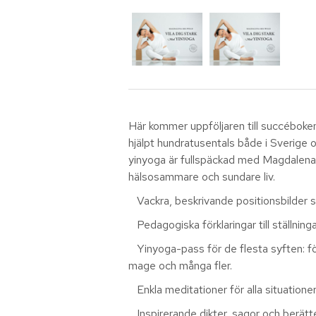
Här kommer uppföljaren till succébok
hjälpt hundratusentals både i Sverige o
yinyoga är fullspäckad med Magdalenas
hälsosammare och sundare liv.
Vackra, beskrivande positionsbilder som
Pedagogiska förklaringar till ställninga
Yinyoga-pass för de flesta syften: för
mage och många fler.
Enkla meditationer för alla situation
Inspirerande dikter, sagor och berätte