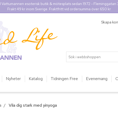
l Vattumannen esoterisk butik & mötesplats sedan 1972 - Fleminggatan
Frakt 49 kr inom Sverige. Fraktfritt vid ordersumma över 650 kr
Skapa ko
Nyheter
Katalog
Tidningen Free
Evenemang
O
a
/
Vila dig stark med yinyoga