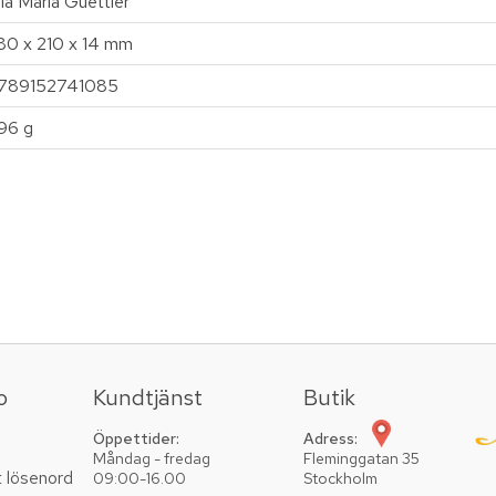
ia Maria Güettler
80 x 210 x 14 mm
789152741085
96 g
o
Kundtjänst
Butik
Öppettider:
Adress:
Måndag - fredag
Fleminggatan 35
t lösenord
09:00-16.00
Stockholm