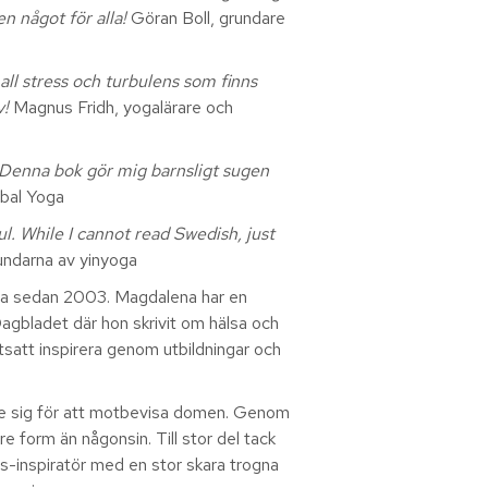
en något för alla
!
Göran Boll, grundare
ll stress och turbulens som finns
v!
Magnus Fridh, yogalärare och
. Denna bok gör mig barnsligt sugen
lobal Yoga
l. While I cannot read Swedish, just
rundarna av yinyoga
oga sedan 2003. Magdalena har en
agbladet där hon skrivit om hälsa och
tsatt inspirera genom utbildningar och
ämde sig för att motbevisa domen. Genom
re form än någonsin. Till stor del tack
-inspiratör med en stor skara trogna