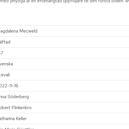
rk med yinyoga är en efterlängtad uppföljare till den första boken.
agdalena Mecweld
äftad
67
venska
tevali
022-11-16
nna Söderberg
obert Flinkenbro
atharina Keller