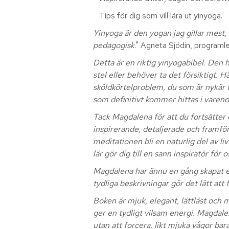
Tips för dig som vill lära ut yinyoga.
Yinyoga är den yogan jag gillar mest,
pedagogisk
." Agneta Sjödin, programl
Detta är en riktig yinyogabibel. Den h
stel eller behöver ta det försiktigt. H
sköldkörtelproblem, du som är nykär ti
som definitivt kommer hittas i varen
Tack Magdalena för att du fortsätter 
inspirerande, detaljerade och framför
meditationen bli en naturlig del av li
lär gör dig till en sann inspiratör för o
Magdalena har ännu en gång skapat en
tydliga beskrivningar gör det lätt att 
Boken är mjuk, elegant, lättläst och m
ger en tydligt vilsam energi. Magdal
utan att forcera, likt mjuka vågor bara