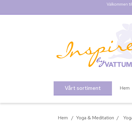
Välkommen til
Vårt sortiment
Hem
Hem
/
Yoga & Meditation
/
Yog