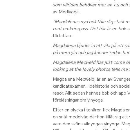
som världen behöver mer av, nu och fra
av Mediyoga.
"Magdalenas nya bok Vila dig stark m
runt omkring oss. Det här är en bok som
författare
Magdalena bjuder in att vila på ett s
på mera yin och jag känner redan hur 
Magdalena Mecweld has just come out w
looking at the lovely photos tells me 
Magdalena Mecweld, är en av Sveriges
kandidatexamen i idéhistoria och socia
resor. Allt sedan hennes bok och app Vi
föreläsningar om yinyoga.
Efter en olycka i tonåren fick Magdale
en snäll medelväg där hon tillät sig att
vare den sköna viloyogan yinyoga. Ma