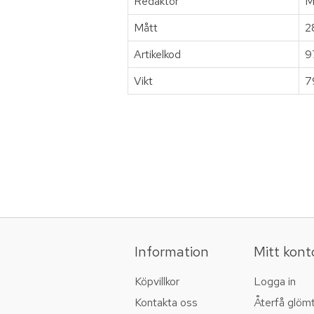
Redaktör
M
Mått
2
Artikelkod
9
Vikt
7
Information
Mitt kont
Köpvillkor
Logga in
Kontakta oss
Återfå glöm