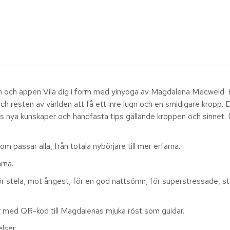
en och appen Vila dig i form med yinyoga av Magdalena Mecweld.
ch resten av världen att få ett inre lugn och en smidigare kropp.
 nya kunskaper och handfasta tips gällande kroppen och sinnet. D
 passar alla, från totala nybörjare till mer erfarna.
rna.
 stela, mot ångest, för en god nattsömn, för superstressade, stel
er med QR-kod till Magdalenas mjuka röst som guidar.
lser.