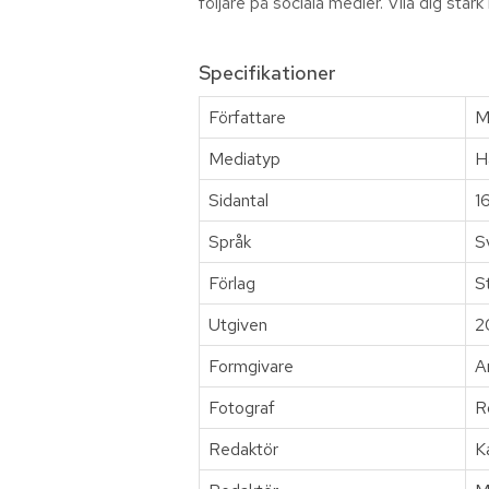
följare på sociala medier. Vila dig sta
Specifikationer
Författare
M
Mediatyp
H
Sidantal
1
Språk
S
Förlag
S
Utgiven
2
Formgivare
A
Fotograf
R
Redaktör
K