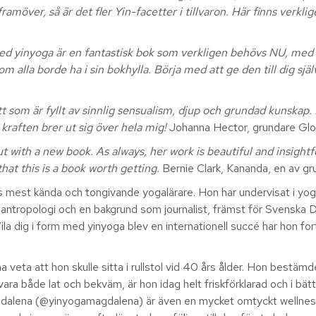
möver, så är det fler Yin-facetter i tillvaron. Här finns verklig
ed yinyoga är en fantastisk bok som verkligen behövs NU, med a
 alla borde ha i sin bokhylla. Börja med att ge den till dig själ
ätt som är fyllt av sinnlig sensualism, djup och grundad kunskap
kraften brer ut sig över hela mig!
Johanna Hector, grundare G
ith a new book. As always, her work is beautiful and insightfu
that this is a book worth getting.
Bernie Clark, Kananda, en av g
 mest kända och tongivande yogalärare. Hon har undervisat i y
lantropologi och en bakgrund som journalist, främst för Svenska D
la dig i form med yinyoga blev en internationell succé har hon for
na veta att hon skulle sitta i rullstol vid 40 års ålder. Hon best
 vara både lat och bekväm, är hon idag helt friskförklarad och i bätt
gdalena (@yinyogamagdalena) är även en mycket omtyckt wellness