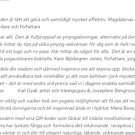
 den är lätt att göra och samtidigt mycket effektiv. Magdalenas
edare och författare
ar allt. Den är fullproppad av yinyogaövningar, alternativ på övn
är hittar du tips på olika yinyog-sekvenser för dig som är helt ro
ll ett lugn och ro-pass. Här hittar du något för alla. Det är en
da yogautövares bokhylla.
Karin Björkegren Jones, författare, yog
dela din visdom och därmed inspirera oss att stanna upp, blicka 
allt användbara bok innehåller ju allt man behöver (och mycket
vet - det är med andra ord precis vad vi i dagens snabba samhäll
ss
Karl Dyall, artist och träningsguru & Josephine Bengtsso
 viktig och vacker bok om yogans möjligheter att få oss att må
förstå övningarna och bli inspirerad ända in i hjärtat.
Maria Boox,
odern med sina QR-koder som länkar till inlästa meditationer och
ena har lyckats fånga och formulera det inkännande, receptiva i
 väntar in och blir till vilsamt naturliga, läkande, stärkande asp