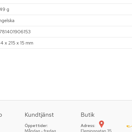
49 g
ngelska
781401906153
14 x 215 x 15 mm
o
Kundtjänst
Butik
Öppettider:
Adress:
Måndag - fredag
Fleminggatan 35