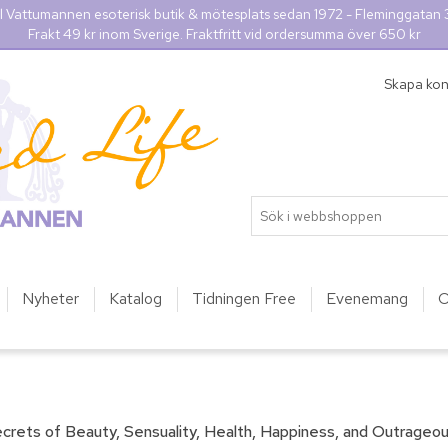
l Vattumannen esoterisk butik & mötesplats sedan 1972 - Fleminggatan
Frakt 49 kr inom Sverige. Fraktfritt vid ordersumma över 650 kr
Skapa ko
Nyheter
Katalog
Tidningen Free
Evenemang
O
ecrets of Beauty, Sensuality, Health, Happiness, and Outrage