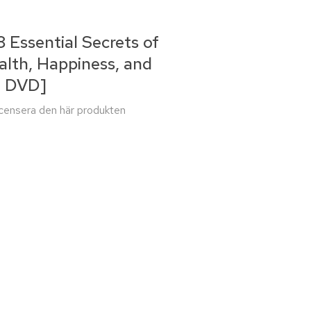
8 Essential Secrets of
alth, Happiness, and
h DVD]
recensera den här produkten