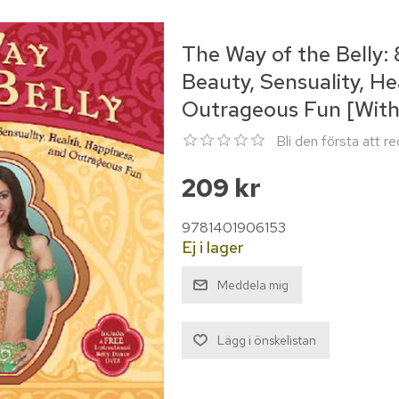
The Way of the Belly: 
Beauty, Sensuality, He
Outrageous Fun [Wit
Bli den första att 
209 kr
9781401906153
Ej i lager