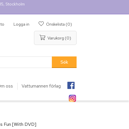
 35, Stockholm
nto
Logga in
Önskelista
(0)
Varukorg
(0)
m oss
Vattumannen förlag
ous Fun [With DVD]