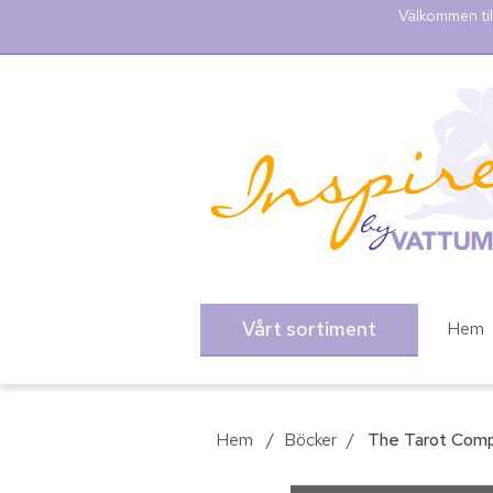
Välkommen til
Vårt sortiment
Hem
Hem
/
Böcker
/
The Tarot Comp