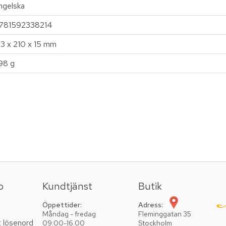
ngelska
781592338214
33 x 210 x 15 mm
98 g
o
Kundtjänst
Butik
Öppettider:
Adress:
Måndag - fredag
Fleminggatan 35
t lösenord
09:00-16.00
Stockholm