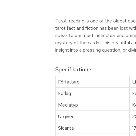
Tarot-reading is one of the oldest esot
tarot fact and fiction has been lost w
speak to our most instinctual and pri
mystery of the cards. This beautiful an
insight into a pressing question, or div
Specifikationer
Författare
L
Förlag
F
Mediatyp
K
Utgiven
2
Sidantal
1