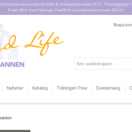
l Vattumannen esoterisk butik & mötesplats sedan 1972 - Fleminggatan
Frakt 49 kr inom Sverige. Fraktfritt vid ordersumma över 650 kr
Skapa ko
Nyheter
Katalog
Tidningen Free
Evenemang
O
anion