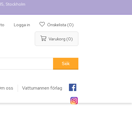
 35, Stockholm
nto
Logga in
Önskelista
(0)
Varukorg
(0)
m oss
Vattumannen förlag