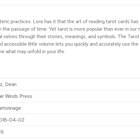
eric practices. Lore has it that the art of reading tarot cards ha
ith the passage of time. Yet tarot is more popular than ever in ou
mal selves through their stories, meanings, and symbols. The Ta
d accessible little volume lets you quickly and accurately use the c
ine what may unfold in your life.
iz, Dean
air Winds Press
artonnage
018-04-02
76