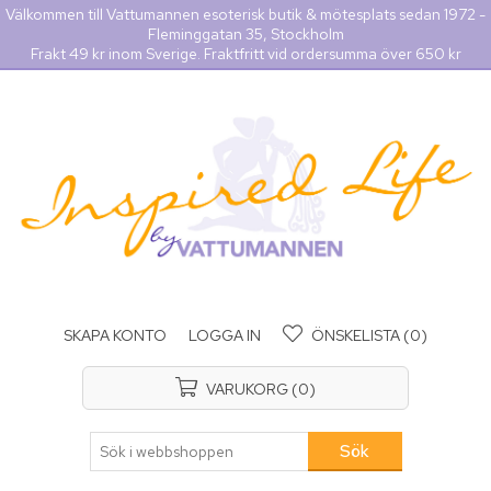
Välkommen till Vattumannen esoterisk butik & mötesplats sedan 1972 -
Fleminggatan 35, Stockholm
Frakt 49 kr inom Sverige. Fraktfritt vid ordersumma över 650 kr
SKAPA KONTO
LOGGA IN
ÖNSKELISTA
(0)
VARUKORG
(0)