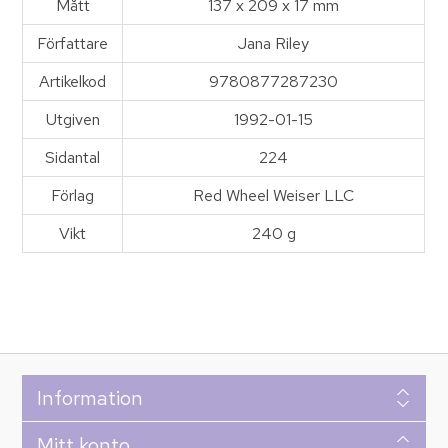
Mått
137 x 209 x 17 mm
Författare
Jana Riley
Artikelkod
9780877287230
Utgiven
1992-01-15
Sidantal
224
Förlag
Red Wheel Weiser LLC
Vikt
240 g
Information
Mitt konto