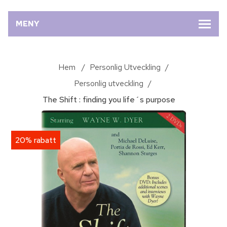
MENY
Hem
/
Personlig Utveckling
/
Personlig utveckling
/
The Shift : finding you life´s purpose
20% rabatt