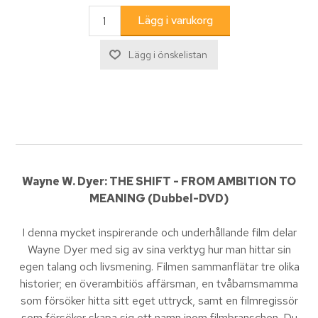
Wayne W. Dyer: THE SHIFT - FROM AMBITION TO
MEANING (Dubbel-DVD)
I denna mycket inspirerande och underhållande film delar
Wayne Dyer med sig av sina verktyg hur man hittar sin
egen talang och livsmening. Filmen sammanflätar tre olika
historier; en överambitiös affärsman, en tvåbarnsmamma
som försöker hitta sitt eget uttryck, samt en filmregissör
som försöker skapa sig ett namn inom filmbranschen. Du