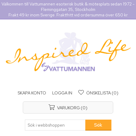
Välkommen till Vattumannen esoterisk butik & mötesplats sedan 1972 -
Fleminggatan 35, Stockholm
Frakt 49 kr inom Sverige. Fraktfritt vid ordersumma över 650 kr
SKAPA KONTO
LOGGA IN
ÖNSKELISTA
(0)
VARUKORG
(0)