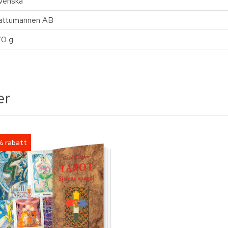
venska
attumannen AB
70 g
er
% rabatt