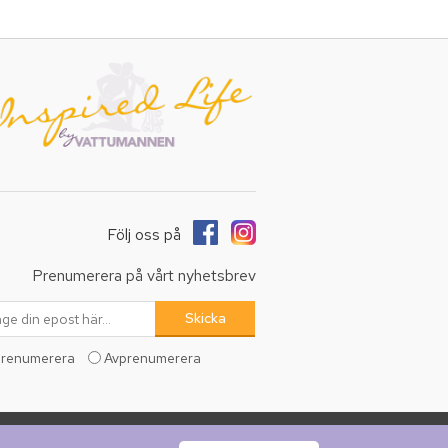
Följ oss på
Prenumerera på vårt nyhetsbrev
renumerera
Avprenumerera
erade.