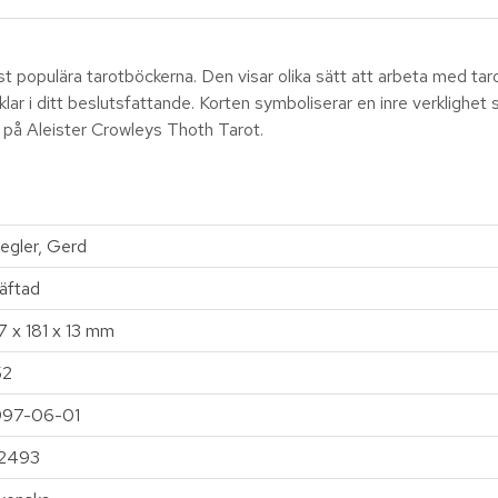
 populära tarotböckerna. Den visar olika sätt att arbeta med tarotk
nklar i ditt beslutsfattande. Korten symboliserar en inre verklig
 på Aleister Crowleys Thoth Tarot.
iegler, Gerd
äftad
17 x 181 x 13 mm
52
997-06-01
2493