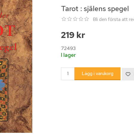
Tarot : själens spegel
Bli den första att 
219 kr
72493
I lager