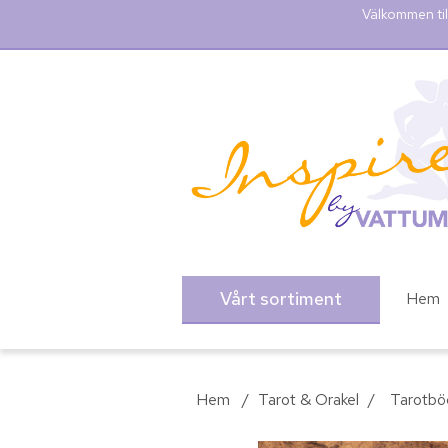
Välkommen til
Vårt sortiment
Hem
Hem
/
Tarot & Orakel
/
Tarotbö