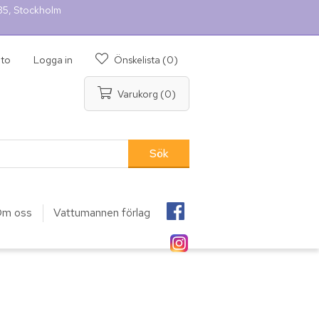
 35, Stockholm
nto
Logga in
Önskelista
(0)
Varukorg
(0)
m oss
Vattumannen förlag