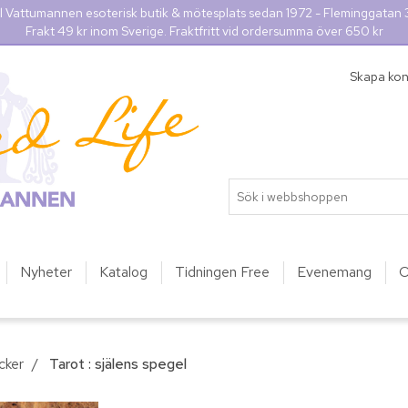
l Vattumannen esoterisk butik & mötesplats sedan 1972 - Fleminggatan
Frakt 49 kr inom Sverige. Fraktfritt vid ordersumma över 650 kr
Skapa ko
Nyheter
Katalog
Tidningen Free
Evenemang
O
cker
/
Tarot : själens spegel