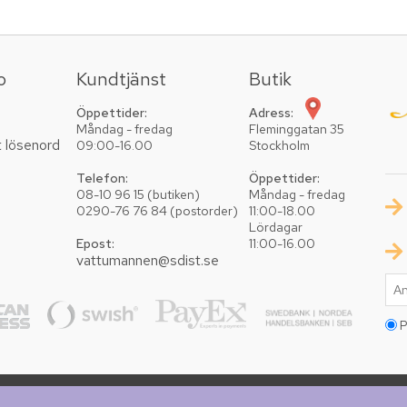
o
Kundtjänst
Butik
Öppettider:
Adress:
Måndag - fredag
Fleminggatan 35
t lösenord
09:00-16.00
Stockholm
Telefon:
Öppettider:
08-10 96 15 (butiken)
Måndag - fredag
0290-76 76 84 (postorder)
11:00-18.00
Lördagar
Epost:
11:00-16.00
vattumannen@sdist.se
P
Copyright © 2026 Vattumannen. Alla rättigheter reserv