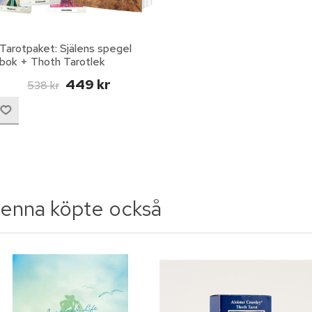
Tarotpaket: Själens spegel
bok + Thoth Tarotlek
svensk lek
449 kr
538 kr
enna köpte också