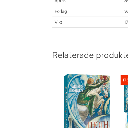
Språk
S
Förlag
V
Vikt
1
Relaterade produkt
17