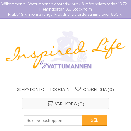
Välkommen till Vattumannen esoterisk butik & mötesplats sedan 1972 -
Fleminggatan 35, Stockholm
Frakt 49 kr inom Sverige. Fraktfritt vid ordersumma över 650 kr
SKAPA KONTO
LOGGA IN
ÖNSKELISTA
(0)
VARUKORG
(0)