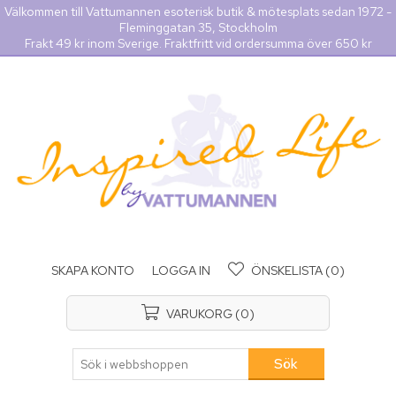
Välkommen till Vattumannen esoterisk butik & mötesplats sedan 1972 -
Fleminggatan 35, Stockholm
Frakt 49 kr inom Sverige. Fraktfritt vid ordersumma över 650 kr
SKAPA KONTO
LOGGA IN
ÖNSKELISTA
(0)
VARUKORG
(0)