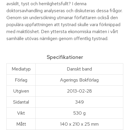
avskilt, tyst och hemlighetsfullt? I denna
doktorsavhandling analyseras och diskuteras dessa frågor.
Genom sin undersökning utmanar författaren också den
populära uppfattningen att tystnad skulle vara förknippad
med maktlöshet. Den yttersta ekonomiska makten i vårt
samhälle utövas nämligen genom offentlig tystnad.
Specifikationer
Mediatyp
Danskt band
Förlag
Agerings Bokförlag
Utgiven
2013-02-28
Sidantal
349
Vikt
530 g
Mått
140 x 210 x 25 mm