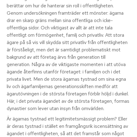
berättar om hur de hanterar sin roll i offentligheten.
Genom undersökningen framträder ett mönster: ägarna
drar en skarp gräns mellan sina offentliga och icke-
offentliga sidor. Och viktigast av allt är att inte tala
offentligt om förmögenhet, familj och privatliv. Att stora
ägare på så vis vill skydda sitt privatliv från offentligheten
är förståeligt, men det är samtidigt problematiskt mot
bakgrund av att företag ärvs från generation till
generation. Några av de viktigaste momenten i att utöva
ägande återfinns utanför företaget: i familjen och i det
privata livet. Men de stora ägarnas tystnad om sina egna
liv och ägarfamiljernas generationsskiften medför att
ägarutövningen i de största företagen förblir höljd i dunkel.
Här, i det privata ägandet av de största företagen, formas
dynastier som lever utan insyn från omvärlden.
Är ägarnas tystnad ett legitimitetsmässigt problem? Eller
är deras tystnad i stället en framgångsrik iscensättning av
ägandet i offentligheten, så att det framstår som något