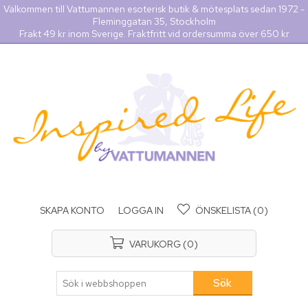
Välkommen till Vattumannen esoterisk butik & mötesplats sedan 1972 -
Fleminggatan 35, Stockholm
Frakt 49 kr inom Sverige. Fraktfritt vid ordersumma över 650 kr
SKAPA KONTO
LOGGA IN
ÖNSKELISTA
(0)
VARUKORG
(0)