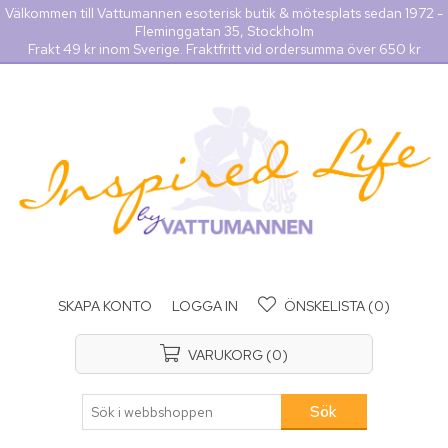
Välkommen till Vattumannen esoterisk butik & mötesplats sedan 1972 -
Fleminggatan 35, Stockholm
Frakt 49 kr inom Sverige. Fraktfritt vid ordersumma över 650 kr
SKAPA KONTO
LOGGA IN
ÖNSKELISTA
(0)
VARUKORG
(0)