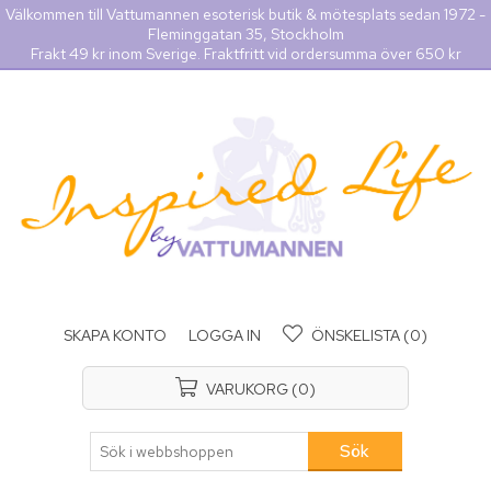
Välkommen till Vattumannen esoterisk butik & mötesplats sedan 1972 -
Fleminggatan 35, Stockholm
Frakt 49 kr inom Sverige. Fraktfritt vid ordersumma över 650 kr
SKAPA KONTO
LOGGA IN
ÖNSKELISTA
(0)
VARUKORG
(0)