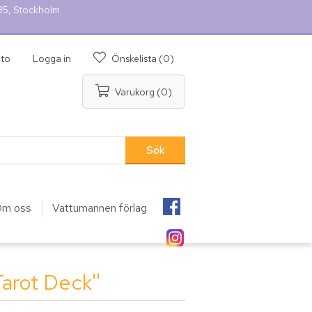
 35, Stockholm
nto
Logga in
Önskelista
(0)
Varukorg
(0)
m oss
Vattumannen förlag
Tarot Deck