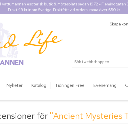
l Vattumannen esoterisk butik & mötesplats sedan 1972 - Fleminggatan
Frakt 49 kr inom Sverige. Fraktfritt vid ordersumma över 650 kr
Skapa ko
Nyheter
Katalog
Tidningen Free
Evenemang
O
censioner för
Ancient Mysteries 