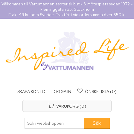
Välkommen till Vattumannen esoterisk butik & mötesplats sedan 1972 -
Fleminggatan 35, Stockholm
Frakt 49 kr inom Sverige. Fraktfritt vid ordersumma över 650 kr
SKAPA KONTO
LOGGA IN
ÖNSKELISTA
(0)
VARUKORG
(0)