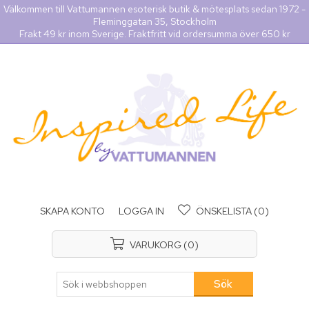
Välkommen till Vattumannen esoterisk butik & mötesplats sedan 1972 -
Fleminggatan 35, Stockholm
Frakt 49 kr inom Sverige. Fraktfritt vid ordersumma över 650 kr
SKAPA KONTO
LOGGA IN
ÖNSKELISTA
(0)
VARUKORG
(0)