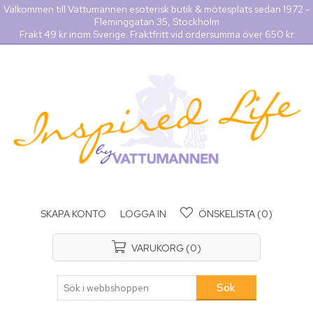
Välkommen till Vattumannen esoterisk butik & mötesplats sedan 1972 -
Fleminggatan 35, Stockholm
Frakt 49 kr inom Sverige. Fraktfritt vid ordersumma över 650 kr
SKAPA KONTO
LOGGA IN
ÖNSKELISTA
(0)
VARUKORG
(0)