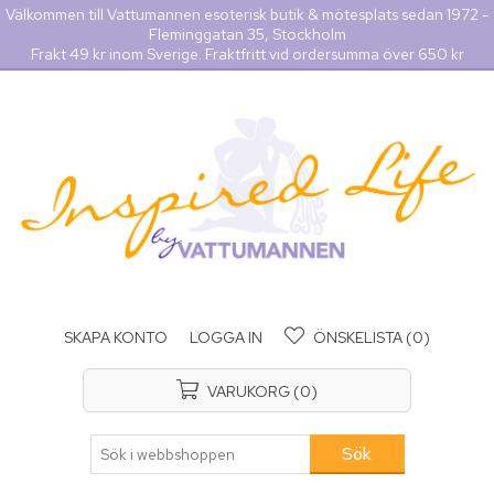
Välkommen till Vattumannen esoterisk butik & mötesplats sedan 1972 -
Fleminggatan 35, Stockholm
Frakt 49 kr inom Sverige. Fraktfritt vid ordersumma över 650 kr
SKAPA KONTO
LOGGA IN
ÖNSKELISTA
(0)
VARUKORG
(0)