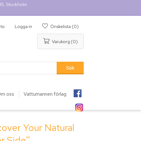
 35, Stockholm
nto
Logga in
Önskelista
(0)
Varukorg
(0)
m oss
Vattumannen förlag
ver Your Natural
r Side