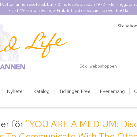
l Vattumannen esoterisk butik & mötesplats sedan 1972 - Fleminggatan
Frakt 49 kr inom Sverige. Fraktfritt vid ordersumma över 650 kr
Skapa ko
Nyheter
Katalog
Tidningen Free
Evenemang
O
er för
YOU ARE A MEDIUM: Disco
ies To Communicate With The Othe