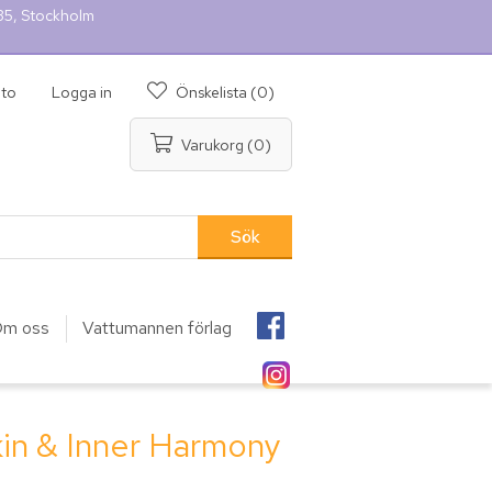
 35, Stockholm
nto
Logga in
Önskelista
(0)
Varukorg
(0)
m oss
Vattumannen förlag
kin & Inner Harmony