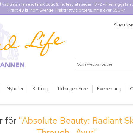
l Vattumannen esoterisk butik & mötesplats sedan 1972 - Fleminggatan
Frakt 49 kr inom Sverige. Fraktfritt vid ordersumma över 650 kr
Skapa ko
Nyheter
Katalog
Tidningen Free
Evenemang
O
r för
Absolute Beauty: Radiant S
Through...Ayur