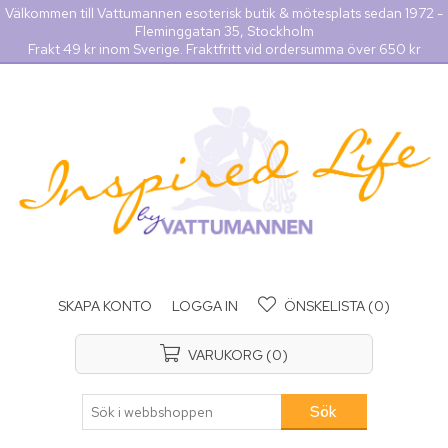
Välkommen till Vattumannen esoterisk butik & mötesplats sedan 1972 -
Fleminggatan 35, Stockholm
Frakt 49 kr inom Sverige. Fraktfritt vid ordersumma över 650 kr
SKAPA KONTO
LOGGA IN
ÖNSKELISTA
(0)
VARUKORG
(0)