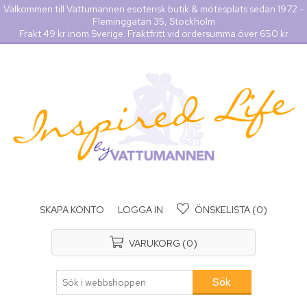
Välkommen till Vattumannen esoterisk butik & mötesplats sedan 1972 -
Fleminggatan 35, Stockholm
Frakt 49 kr inom Sverige. Fraktfritt vid ordersumma över 650 kr
SKAPA KONTO
LOGGA IN
ÖNSKELISTA
(0)
VARUKORG
(0)