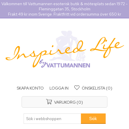
Välkommen till Vattumannen esoterisk butik & mötesplats sedan 1972 -
Fleminggatan 35, Stockholm
Frakt 49 kr inom Sverige. Fraktfritt vid ordersumma över 650 kr
SKAPA KONTO
LOGGA IN
ÖNSKELISTA
(0)
VARUKORG
(0)