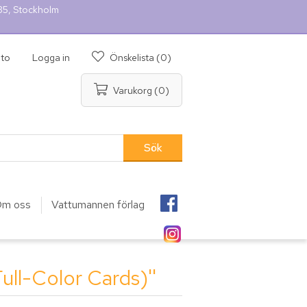
 35, Stockholm
nto
Logga in
Önskelista
(0)
Varukorg
(0)
m oss
Vattumannen förlag
ull-Color Cards)