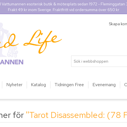
l Vattumannen esoterisk butik & mötesplats sedan 1972 - Fleminggatan
Frakt 49 kr inom Sverige. Fraktfritt vid ordersumma över 650 kr
Skapa ko
Nyheter
Katalog
Tidningen Free
Evenemang
O
ner för
Tarot Disassembled: (78 F