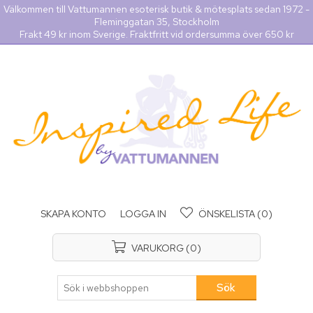
Välkommen till Vattumannen esoterisk butik & mötesplats sedan 1972 -
Fleminggatan 35, Stockholm
Frakt 49 kr inom Sverige. Fraktfritt vid ordersumma över 650 kr
SKAPA KONTO
LOGGA IN
ÖNSKELISTA
(0)
VARUKORG
(0)