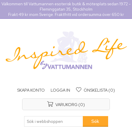
Välkommen till Vattumannen esoterisk butik & mötesplats sedan 1972 -
Fleminggatan 35, Stockholm
Frakt 49 kr inom Sverige. Fraktfritt vid ordersumma över 650 kr
SKAPA KONTO
LOGGA IN
ÖNSKELISTA
(0)
VARUKORG
(0)