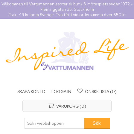
Välkommen till Vattumannen esoterisk butik & mötesplats sedan 1972 -
Fleminggatan 35, Stockholm
Frakt 49 kr inom Sverige. Fraktfritt vid ordersumma över 650 kr
SKAPA KONTO
LOGGA IN
ÖNSKELISTA
(0)
VARUKORG
(0)