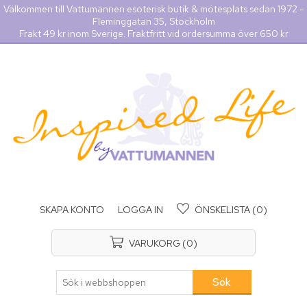
Välkommen till Vattumannen esoterisk butik & mötesplats sedan 1972 -
Fleminggatan 35, Stockholm
Frakt 49 kr inom Sverige. Fraktfritt vid ordersumma över 650 kr
SKAPA KONTO
LOGGA IN
ÖNSKELISTA
(0)
VARUKORG
(0)