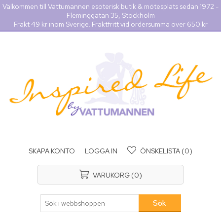
Välkommen till Vattumannen esoterisk butik & mötesplats sedan 1972 -
Fleminggatan 35, Stockholm
Frakt 49 kr inom Sverige. Fraktfritt vid ordersumma över 650 kr
SKAPA KONTO
LOGGA IN
ÖNSKELISTA
(0)
VARUKORG
(0)