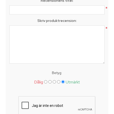
Recensionens titel:
*
Skriv produktrecension:
*
Betyg:
Dålig
Utmärkt