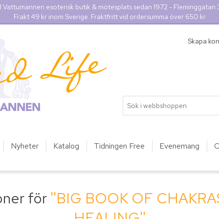
l Vattumannen esoterisk butik & mötesplats sedan 1972 - Fleminggatan
Frakt 49 kr inom Sverige. Fraktfritt vid ordersumma över 650 kr
Skapa ko
Nyheter
Katalog
Tidningen Free
Evenemang
O
oner för
BIG BOOK OF CHAKRA
HEALING