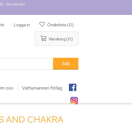
 35, Stockholm
nto
Logga in
Önskelista
(0)
Varukorg
(0)
m oss
Vattumannen förlag
S AND CHAKRA