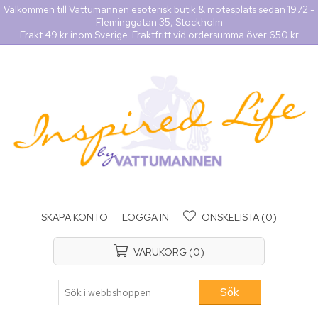
Välkommen till Vattumannen esoterisk butik & mötesplats sedan 1972 -
Fleminggatan 35, Stockholm
Frakt 49 kr inom Sverige. Fraktfritt vid ordersumma över 650 kr
SKAPA KONTO
LOGGA IN
ÖNSKELISTA
(0)
VARUKORG
(0)