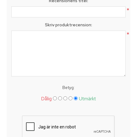
Recensionens titel:
*
Skriv produktrecension:
*
Betyg:
Dålig
Utmärkt