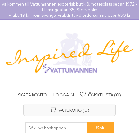
Välkommen till Vattumannen esoterisk butik & mötesplats sedan 1972 -
Fleminggatan 35, Stockholm
Frakt 49 kr inom Sverige. Fraktfritt vid ordersumma över 650 kr
SKAPA KONTO
LOGGA IN
ÖNSKELISTA
(0)
VARUKORG
(0)