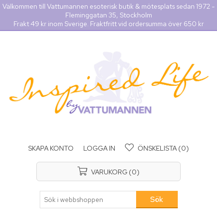
Välkommen till Vattumannen esoterisk butik & mötesplats sedan 1972 -
Fleminggatan 35, Stockholm
Frakt 49 kr inom Sverige. Fraktfritt vid ordersumma över 650 kr
SKAPA KONTO
LOGGA IN
ÖNSKELISTA
(0)
VARUKORG
(0)