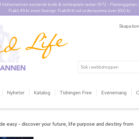
l Vattumannen esoterisk butik & mötesplats sedan 1972 - Fleminggatan
Frakt 49 kr inom Sverige. Fraktfritt vid ordersumma över 650 kr
Skapa ko
Nyheter
Katalog
Tidningen Free
Evenemang
O
 easy - discover your future, life purpose and destiny from