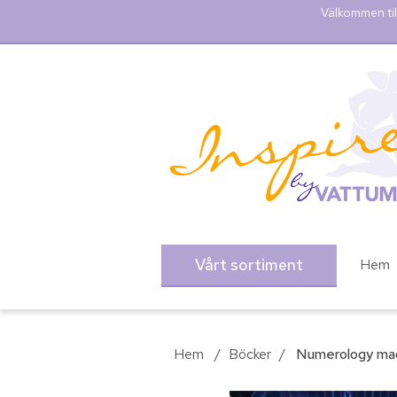
Välkommen til
Vårt sortiment
Hem
Hem
/
Böcker
/
Numerology made