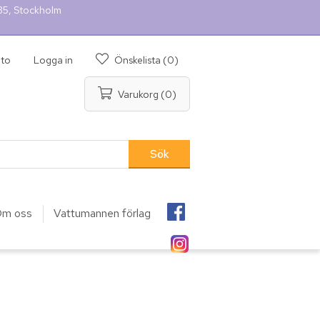
 35, Stockholm
nto
Logga in
Önskelista
(0)
Varukorg
(0)
m oss
Vattumannen förlag