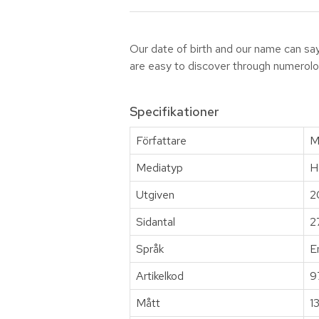
Our date of birth and our name can say
are easy to discover through numerolo
Specifikationer
Författare
M
Mediatyp
H
Utgiven
2
Sidantal
2
Språk
E
Artikelkod
9
Mått
1