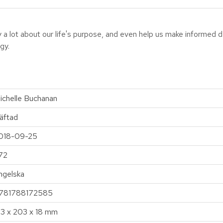
 a lot about our life's purpose, and even help us make informed d
gy.
ichelle Buchanan
äftad
018-09-25
72
ngelska
781788172585
33 x 203 x 18 mm