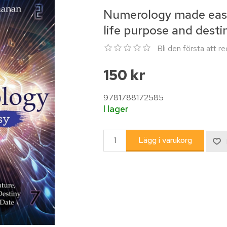
Numerology made easy 
life purpose and desti
Bli den första att 
150 kr
9781788172585
I lager