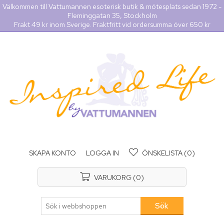
Välkommen till Vattumannen esoterisk butik & mötesplats sedan 1972 -
Fleminggatan 35, Stockholm
Frakt 49 kr inom Sverige. Fraktfritt vid ordersumma över 650 kr
SKAPA KONTO
LOGGA IN
ÖNSKELISTA
(0)
VARUKORG
(0)