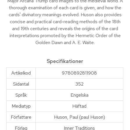
Major Arcana Trump card images to the medieval world. A
thorough examination of each card is given, and how the
cards' divinatory meanings evolved. Huson also provides
concise and practical card-reading methods of the 18th
and 19th centuries and reveals the origins of the card
interpretations promoted by the Hermetic Order of the
Golden Dawn and A. E. Waite.
Specifikationer
Artikelkod
9780892811908
Sidantal
352
Språk
Engelska
Mediatyp
Häftad
Författare
Huson, Paul (paul Huson)
Förlag
Inner Traditions