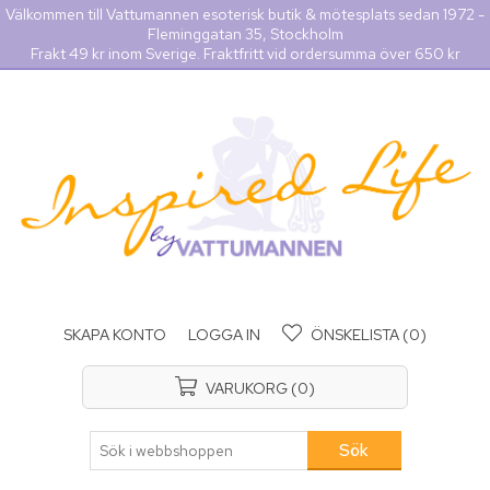
Välkommen till Vattumannen esoterisk butik & mötesplats sedan 1972 -
Fleminggatan 35, Stockholm
Frakt 49 kr inom Sverige. Fraktfritt vid ordersumma över 650 kr
SKAPA KONTO
LOGGA IN
ÖNSKELISTA
(0)
VARUKORG
(0)