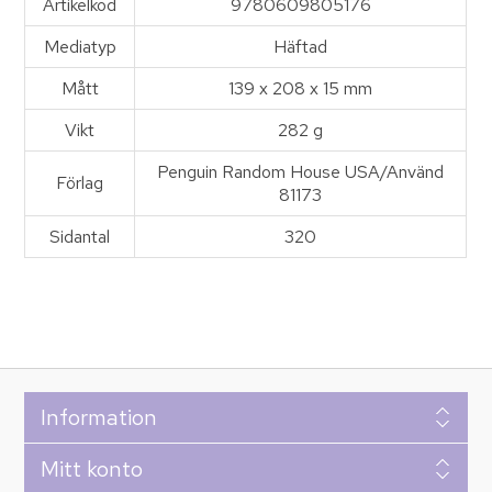
Artikelkod
9780609805176
Mediatyp
Häftad
Mått
139 x 208 x 15 mm
Vikt
282 g
Penguin Random House USA/Använd
Förlag
81173
Sidantal
320
Information
Mitt konto