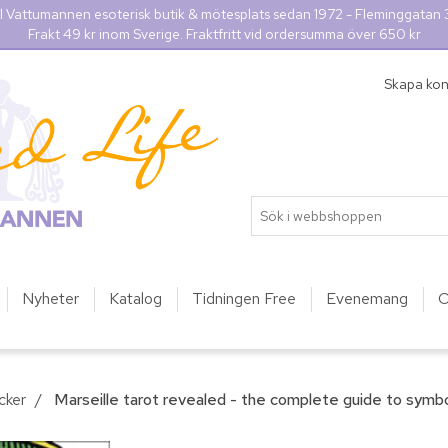
l Vattumannen esoterisk butik & mötesplats sedan 1972 - Fleminggatan
Frakt 49 kr inom Sverige. Fraktfritt vid ordersumma över 650 kr
Skapa ko
Nyheter
Katalog
Tidningen Free
Evenemang
O
cker
/
Marseille tarot revealed - the complete guide to symb