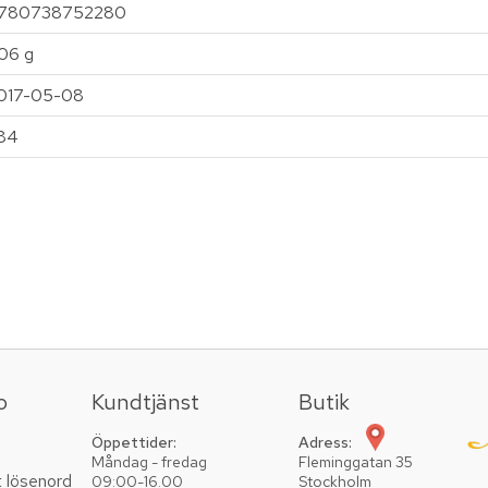
780738752280
06 g
017-05-08
84
o
Kundtjänst
Butik
Öppettider:
Adress:
Måndag - fredag
Fleminggatan 35
t lösenord
09:00-16.00
Stockholm