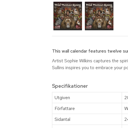
This wall calendar features twelve sum
Artist Sophie Wilkins captures the spir
Sullins inspires you to embrace your po
Specifikationer
Utgiven
2
Författare
Wi
Sidantal
2