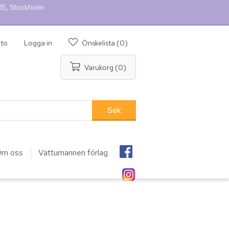
 35, Stockholm
nto
Logga in
Önskelista
(0)
Varukorg
(0)
m oss
Vattumannen förlag