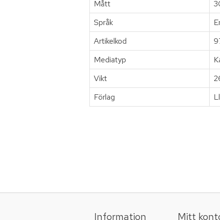
Mått
3
Språk
E
Artikelkod
9
Mediatyp
K
Vikt
2
Förlag
L
Information
Mitt kont