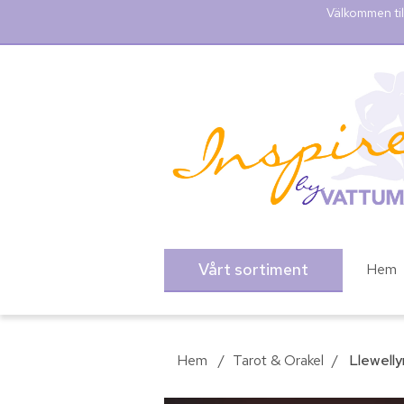
Välkommen til
Vårt sortiment
Hem
Hem
/
Tarot & Orakel
/
Llewelly