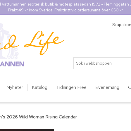
l Vattumannen esoterisk butik & mötesplats sedan 1972 - Fleminggatan
Frakt 49 kr inom Sverige. Fraktfritt vid ordersumma över 650 kr
Skapa ko
Nyheter
Katalog
Tidningen Free
Evenemang
O
n's 2026 Wild Woman Rising Calendar