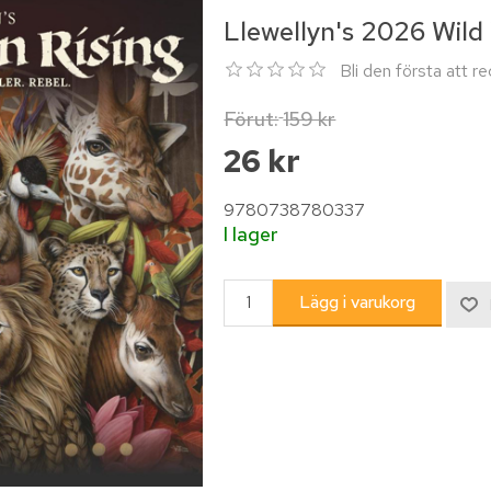
Llewellyn's 2026 Wil
Bli den första att 
Förut:
159 kr
26 kr
9780738780337
I lager