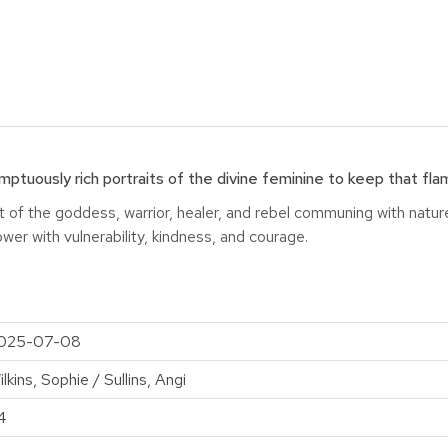
ptuously rich portraits of the divine feminine to keep that flam
it of the goddess, warrior, healer, and rebel communing with natur
wer with vulnerability, kindness, and courage.
025-07-08
lkins, Sophie / Sullins, Angi
4