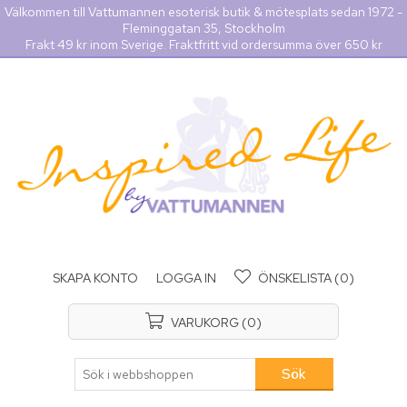
Välkommen till Vattumannen esoterisk butik & mötesplats sedan 1972 -
Fleminggatan 35, Stockholm
Frakt 49 kr inom Sverige. Fraktfritt vid ordersumma över 650 kr
SKAPA KONTO
LOGGA IN
ÖNSKELISTA
(0)
VARUKORG
(0)