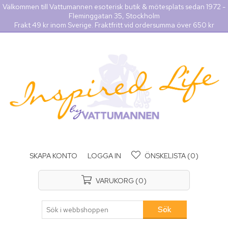
Välkommen till Vattumannen esoterisk butik & mötesplats sedan 1972 -
Fleminggatan 35, Stockholm
Frakt 49 kr inom Sverige. Fraktfritt vid ordersumma över 650 kr
SKAPA KONTO
LOGGA IN
ÖNSKELISTA
(0)
VARUKORG
(0)