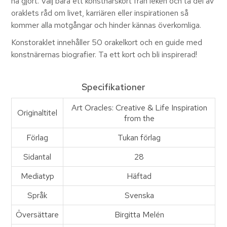
ha gjort. Välj bara ett konstnärskort från leken och ta del av
oraklets råd om livet, karriären eller inspirationen så
kommer alla motgångar och hinder kännas överkomliga.
Konstoraklet innehåller 50 orakelkort och en guide med
konstnärernas biografier. Ta ett kort och bli inspirerad!
Specifikationer
Art Oracles: Creative & Life Inspiration
Originaltitel
from the
Förlag
Tukan förlag
Sidantal
28
Mediatyp
Häftad
Språk
Svenska
Översättare
Birgitta Melén