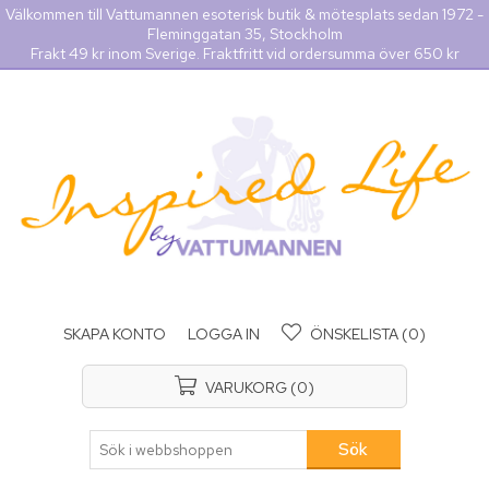
Välkommen till Vattumannen esoterisk butik & mötesplats sedan 1972 -
Fleminggatan 35, Stockholm
Frakt 49 kr inom Sverige. Fraktfritt vid ordersumma över 650 kr
SKAPA KONTO
LOGGA IN
ÖNSKELISTA
(0)
VARUKORG
(0)