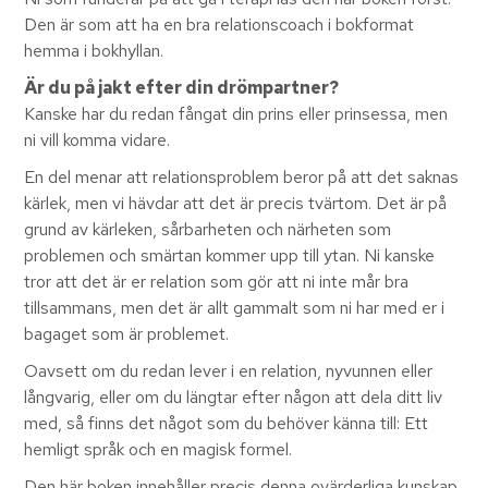
Den är som att ha en bra relationscoach i bokformat
hemma i bokhyllan.
Är du på jakt efter din drömpartner?
Kanske har du redan fångat din prins eller prinsessa, men
ni vill komma vidare.
En del menar att relationsproblem beror på att det saknas
kärlek, men vi hävdar att det är precis tvärtom. Det är på
grund av kärleken, sårbarheten och närheten som
problemen och smärtan kommer upp till ytan. Ni kanske
tror att det är er relation som gör att ni inte mår bra
tillsammans, men det är allt gammalt som ni har med er i
bagaget som är problemet.
Oavsett om du redan lever i en relation, nyvunnen eller
långvarig, eller om du längtar efter någon att dela ditt liv
med, så finns det något som du behöver känna till: Ett
hemligt språk och en magisk formel.
Den här boken innehåller precis denna ovärderliga kunskap,