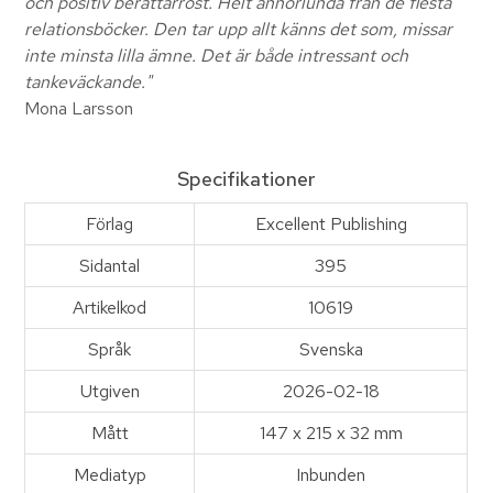
och positiv berättarröst. Helt annorlunda från de flesta
relationsböcker. Den tar upp allt känns det som, missar
inte minsta lilla ämne. Det är både intressant och
tankeväckande."
Mona Larsson
Specifikationer
Förlag
Excellent Publishing
Sidantal
395
Artikelkod
10619
Språk
Svenska
Utgiven
2026-02-18
Mått
147 x 215 x 32 mm
Mediatyp
Inbunden