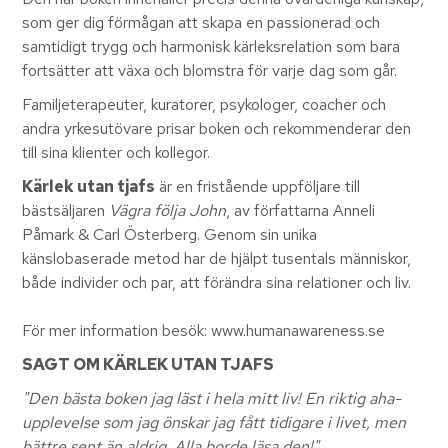
som ger dig förmågan att skapa en passionerad och
samtidigt trygg och harmonisk kärleksrelation som bara
fortsätter att växa och blomstra för varje dag som går.
Familjeterapeuter, kuratorer, psykologer, coacher och
andra yrkesutövare prisar boken och rekommenderar den
till sina klienter och kollegor.
Kärlek utan tjafs
är en fristående uppföljare till
bästsäljaren
Vägra följa John
, av författarna Anneli
Påmark & Carl Österberg. Genom sin unika
känslobaserade metod har de hjälpt tusentals människor,
både individer och par, att förändra sina relationer och liv.
För mer information besök: www.humanawareness.se
SAGT OM KÄRLEK UTAN TJAFS
"Den bästa boken jag läst i hela mitt liv! En riktig aha-
upplevelse som jag önskar jag fått tidigare i livet, men
bättre sent än aldrig. Alla borde läsa den!"