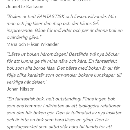
Jeanette Karlsson
"Boken är helt FANTASTISK och livsomvälvande. Min
man och jag läser den ihop och det känns SÅ
inspirerande. Både för individer och par är denna bok en
ovärderlig gåva."
Maria och Håkan Wikander
"Läste ut boken häromdagen! Beställde två nya böcker
för att kunna ge till mina nära och kära. En fantastiskt
bok som alla borde läsa. Det bästa med boken är du får
följa olika karaktär som omvandlar bokens kunskaper till
verkliga händelser."
Johan Nilsson
"En fantastisk bok, helt outstanding! Finns ingen bok
som ens kommer i närheten av att tydliggöra relationer
som den här boken gör. Den är fullmatad av nya insikter
och är inte en bok som bara läses en gång. Den är
uppslagsverket som alltid står nära till hands för att