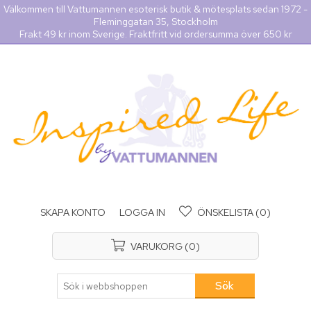
Välkommen till Vattumannen esoterisk butik & mötesplats sedan 1972 -
Fleminggatan 35, Stockholm
Frakt 49 kr inom Sverige. Fraktfritt vid ordersumma över 650 kr
SKAPA KONTO
LOGGA IN
ÖNSKELISTA
(0)
VARUKORG
(0)