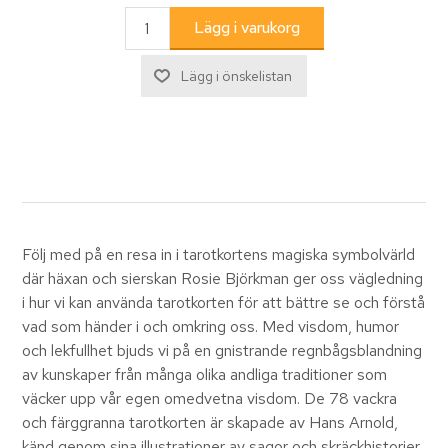
Följ med på en resa in i tarotkortens magiska symbolvärld
där häxan och sierskan Rosie Björkman ger oss vägledning
i hur vi kan använda tarotkorten för att bättre se och förstå
vad som händer i och omkring oss. Med visdom, humor
och lekfullhet bjuds vi på en gnistrande regnbågsblandning
av kunskaper från många olika andliga traditioner som
väcker upp vår egen omedvetna visdom. De 78 vackra
och färggranna tarotkorten är skapade av Hans Arnold,
känd genom sina illustrationer av sagor och skräckhistorier,