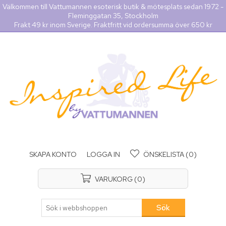
Välkommen till Vattumannen esoterisk butik & mötesplats sedan 1972 -
Fleminggatan 35, Stockholm
Frakt 49 kr inom Sverige. Fraktfritt vid ordersumma över 650 kr
SKAPA KONTO
LOGGA IN
ÖNSKELISTA
(0)
VARUKORG
(0)