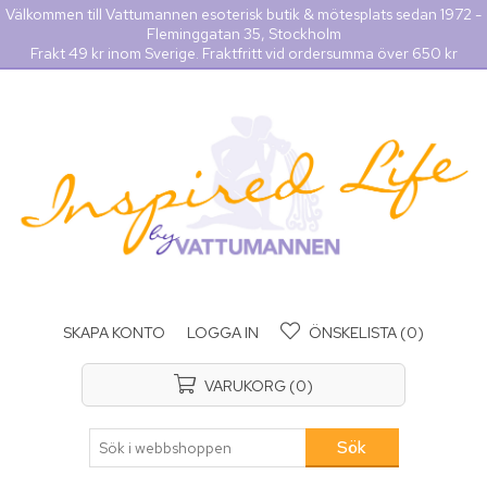
Välkommen till Vattumannen esoterisk butik & mötesplats sedan 1972 -
Fleminggatan 35, Stockholm
Frakt 49 kr inom Sverige. Fraktfritt vid ordersumma över 650 kr
SKAPA KONTO
LOGGA IN
ÖNSKELISTA
(0)
VARUKORG
(0)