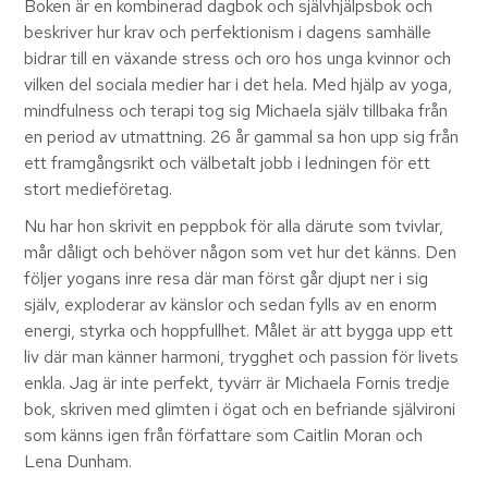
Boken är en kombinerad dagbok och självhjälpsbok och
beskriver hur krav och perfektionism i dagens samhälle
bidrar till en växande stress och oro hos unga kvinnor och
vilken del sociala medier har i det hela. Med hjälp av yoga,
mindfulness och terapi tog sig Michaela själv tillbaka från
en period av utmattning. 26 år gammal sa hon upp sig från
ett framgångsrikt och välbetalt jobb i ledningen för ett
stort medieföretag.
Nu har hon skrivit en peppbok för alla därute som tvivlar,
mår dåligt och behöver någon som vet hur det känns. Den
följer yogans inre resa där man först går djupt ner i sig
själv, exploderar av känslor och sedan fylls av en enorm
energi, styrka och hoppfullhet. Målet är att bygga upp ett
liv där man känner harmoni, trygghet och passion för livets
enkla. Jag är inte perfekt, tyvärr är Michaela Fornis tredje
bok, skriven med glimten i ögat och en befriande självironi
som känns igen från författare som Caitlin Moran och
Lena Dunham.