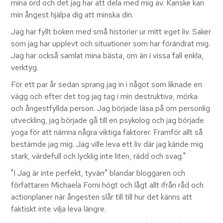
mina ord och det jag har att dela med mig av. Kanske kan
min ångest hjälpa dig att minska din.
Jag har fyllt boken med små historier ur mitt eget liv. Saker
som jag har upplevt och situationer som har förändrat mig.
Jag har också samlat mina bästa, om än i vissa fall enkla,
verktyg.
För ett par år sedan sprang jag in i något som liknade en
vägg och efter det tog jag tag i min destruktiva, mörka
och ångestfyllda person. Jag började läsa på om personlig
utveckling, jag började gå till en psykolog och jag började
yoga för att nämna några viktiga faktorer. Framför allt så
bestämde jag mig. Jag ville leva ett liv där jag kände mig
stark, värdefull och lycklig inte liten, rädd och svag."
"I Jag är inte perfekt, tyvärr" blandar bloggaren och
författaren Michaela Forni högt och lågt allt ifrån råd och
actionplaner när ångesten slår till till hur det känns att
faktiskt inte vilja leva längre.