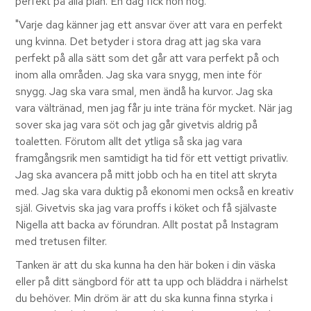
perfekt på alla plan. En dag fick hon nog.
"Varje dag känner jag ett ansvar över att vara en perfekt
ung kvinna. Det betyder i stora drag att jag ska vara
perfekt på alla sätt som det går att vara perfekt på och
inom alla områden. Jag ska vara snygg, men inte för
snygg. Jag ska vara smal, men ändå ha kurvor. Jag ska
vara vältränad, men jag får ju inte träna för mycket. När jag
sover ska jag vara söt och jag går givetvis aldrig på
toaletten. Förutom allt det ytliga så ska jag vara
framgångsrik men samtidigt ha tid för ett vettigt privatliv.
Jag ska avancera på mitt jobb och ha en titel att skryta
med. Jag ska vara duktig på ekonomi men också en kreativ
själ. Givetvis ska jag vara proffs i köket och få självaste
Nigella att backa av förundran. Allt postat på Instagram
med tretusen filter.
Tanken är att du ska kunna ha den här boken i din väska
eller på ditt sängbord för att ta upp och bläddra i närhelst
du behöver. Min dröm är att du ska kunna finna styrka i