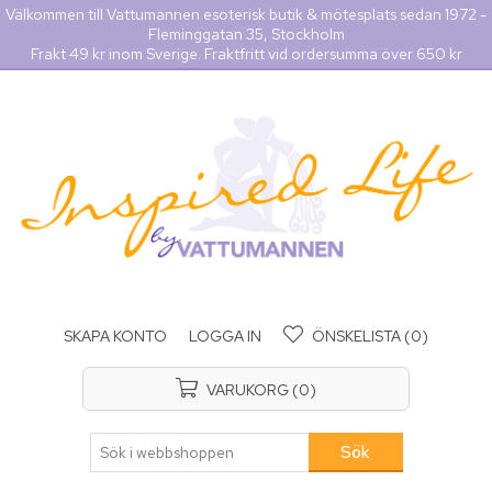
Välkommen till Vattumannen esoterisk butik & mötesplats sedan 1972 -
Fleminggatan 35, Stockholm
Frakt 49 kr inom Sverige. Fraktfritt vid ordersumma över 650 kr
SKAPA KONTO
LOGGA IN
ÖNSKELISTA
(0)
VARUKORG
(0)