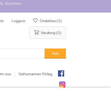
 35, Stockholm
nto
Logga in
Önskelista
(0)
Varukorg
(0)
m oss
Vattumannen förlag