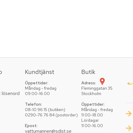
o
Kundtjänst
Butik
Öppettider:
Adress:
Måndag - fredag
Fleminggatan 35
t lösenord
09:00-16.00
Stockholm
Telefon:
Öppettider:
08-10 96 15 (butiken)
Måndag - fredag
0290-76 76 84 (postorder)
11:00-18.00
Lördagar
Epost:
11:00-16.00
vattumannen@sdist.se