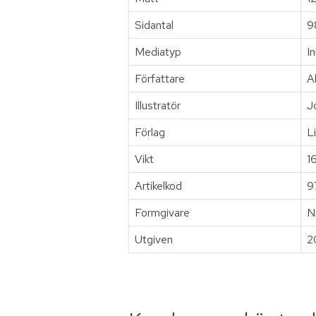
Sidantal
9
Mediatyp
I
Författare
A
Illustratör
J
Förlag
L
Vikt
1
Artikelkod
9
Formgivare
N
Utgiven
2