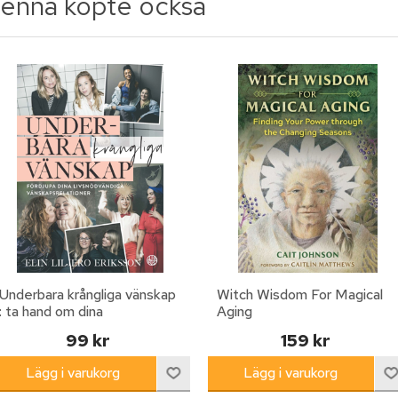
enna köpte också
Underbara krångliga vänskap
Witch Wisdom For Magical
: ta hand om dina
Aging
livsnödvändiga
99 kr
159 kr
vänskapsrelationer