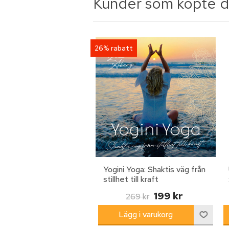
Kunder som köpte d
26% rabatt
Yogini Yoga: Shaktis väg från
stillhet till kraft
199 kr
269 kr