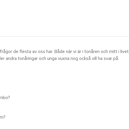
or de flesta av oss har. Både när vi är i tonåren och mitt i livet, 
ler andra tonåringar och unga vuxna nog också vill ha svar på.
sambo?
röm?