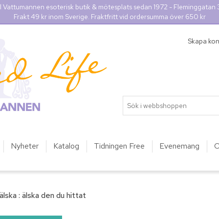
l Vattumannen esoterisk butik & mötesplats sedan 1972 - Fleminggatan
Frakt 49 kr inom Sverige. Fraktfritt vid ordersumma över 650 kr
Skapa ko
Nyheter
Katalog
Tidningen Free
Evenemang
O
älska : älska den du hittat