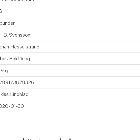
8
nbunden
lf B. Svensson
ohan Hesselstrand
ibris Bokförlag
69 g
789173878326
iklas Lindblad
020-01-30