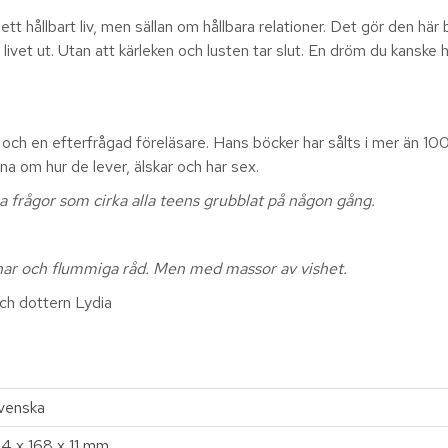
ett hållbart liv, men sällan om hållbara relationer. Det gör den här
livet ut. Utan att kärleken och lusten tar slut. En dröm du kanske h
 och en efterfrågad föreläsare. Hans böcker har sålts i mer än 
na om hur de lever, älskar och har sex.
ga frågor som cirka alla teens grubblat på någon gång.
nar och flummiga råd. Men med massor av vishet.
ch dottern Lydia
venska
24 x 168 x 11 mm