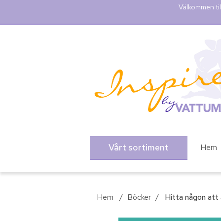
Välkommen til
Vårt sortiment
Hem
Hem
/
Böcker
/
Hitta någon att 