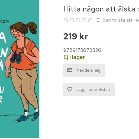
Hitta någon att älska :
Bli den första att 
219 kr
9789173878326
Ej i lager