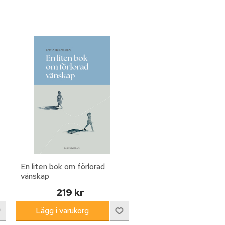
En liten bok om förlorad
vänskap
219 kr